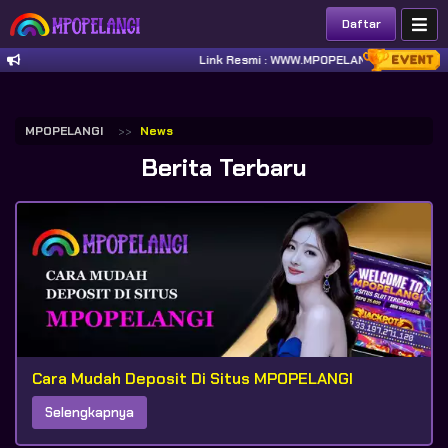
Daftar
Link Resmi : WWW.MPOPELANGI.ID | Menerima Dep
MPOPELANGI
News
Berita Terbaru
Cara Mudah Deposit Di Situs MPOPELANGI
Selengkapnya