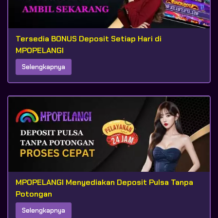
Tersedia BONUS Deposit Setiap Hari di
MPOPELANGI
Selengkapnya
MPOPELANGI Menyediakan Deposit Pulsa Tanpa
Potongan
Selengkapnya