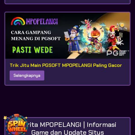
Trik Jitu Main PGSOFT MPOPELANGI Paling Gacor
Selengkapnya
Berita MPOPELANGI | Informasi
Game dan Update Situs