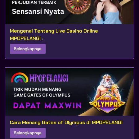
Mengenal Tentang Live Casino Online
MPOPELANGI :
Selengkapnya
Cara Menang Gates of Olympus di MPOPELANGI
Selengkapnya