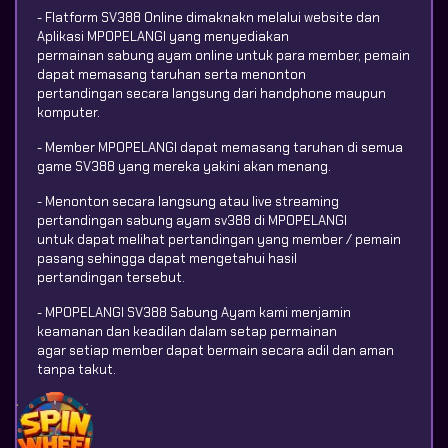
- Flatform SV388 Online dimaknakn melalui website dan
Aplikasi MPOPELANGI yang menyediakan
permainan sabung ayam online untuk para member, pemain
dapat memasang taruhan serta menonton
pertandingan secara langsung dari handphone maupun
komputer.
- Member MPOPELANGI dapat memasang taruhan di semua
game SV388 yang mereka yakini akan menang.
- Menonton secara langsung atau live streaming
pertandingan sabung ayam sv388 di MPOPELANGI
untuk dapat melihat pertandingan yang member / pemain
pasang sehingga dapat mengetahui hasil
pertandingan tersebut.
- MPOPELANGI SV388 Sabung Ayam kami menjamin
keamanan dan keadilan dalam setap permainan
agar setiap member dapat bermain secara adil dan aman
tanpa takut.